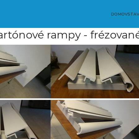
DOMOV
STAV
rtónové rampy - frézovane