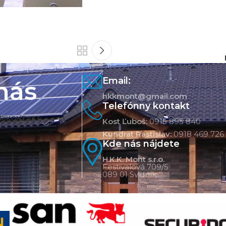
Email:
nás
hkkmont@gmail.com
Telefónny kontakt
RI
KONTAKT
Kost Ľuboš:
0915 895 840
Kundrat Rastislav:
0918 469 726
Kde nás nájdete
H.K.K. Mont s.r.o.
Festivalová 709/5
089 01 Svidník