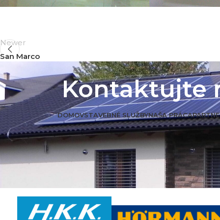
Newer
San Marco
Kontaktujte 
DOMOV
STAVEBNÉ SLUŽBY
NAŠA PRÁCA
PARTNE