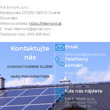
H.K.K.mont, s.r.o.
Bardejovská 2313/50 089 01 Svidník
Slovensko
Webová stránka:
https://hkkmont.sk
E -mail:
hkkmont@
gmail.com
Telefónne číslo: 0915 895 840
Email:
Kontaktujte
hkkmont@gmail.com
nás
Telefónny
kontakt
DOMOV
STAVEBNÉ SLUŽBY
Kost Ľuboš:
0915 895
840
NAŠA PRÁCA
PARTNERI
Kundrat Rastislav:
0918 469 726
KONTAKT
Kde nás nájdete
H.K.K. Mont s.r.o.
Festivalová 709/5
089 01 Svidník