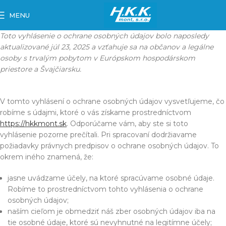
MENU
Toto vyhlásenie o ochrane osobných údajov bolo naposledy
aktualizované júl 23, 2025 a vzťahuje sa na občanov a legálne
osoby s trvalým pobytom v Európskom hospodárskom
priestore a Švajčiarsku.
V tomto vyhlásení o ochrane osobných údajov vysvetľujeme, čo
robíme s údajmi, ktoré o vás získame prostredníctvom
https://hkkmont.sk
. Odporúčame vám, aby ste si toto
vyhlásenie pozorne prečítali. Pri spracovaní dodržiavame
požiadavky právnych predpisov o ochrane osobných údajov. To
okrem iného znamená, že:
jasne uvádzame účely, na ktoré spracúvame osobné údaje.
Robíme to prostredníctvom tohto vyhlásenia o ochrane
osobných údajov;
naším cieľom je obmedziť náš zber osobných údajov iba na
tie osobné údaje, ktoré sú nevyhnutné na legitímne účely;